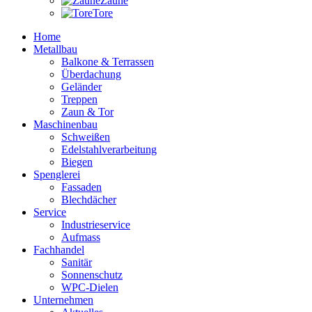
Zäune
Tore
Home
Metallbau
Balkone & Terrassen
Überdachung
Geländer
Treppen
Zaun & Tor
Maschinenbau
Schweißen
Edelstahlverarbeitung
Biegen
Spenglerei
Fassaden
Blechdächer
Service
Industrieservice
Aufmass
Fachhandel
Sanitär
Sonnenschutz
WPC-Dielen
Unternehmen