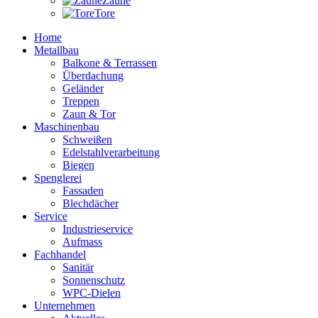
Zäune
Tore
Home
Metallbau
Balkone & Terrassen
Überdachung
Geländer
Treppen
Zaun & Tor
Maschinenbau
Schweißen
Edelstahlverarbeitung
Biegen
Spenglerei
Fassaden
Blechdächer
Service
Industrieservice
Aufmass
Fachhandel
Sanitär
Sonnenschutz
WPC-Dielen
Unternehmen