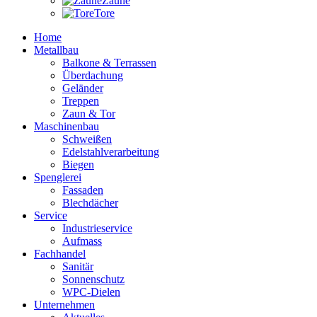
Zäune
Tore
Home
Metallbau
Balkone & Terrassen
Überdachung
Geländer
Treppen
Zaun & Tor
Maschinenbau
Schweißen
Edelstahlverarbeitung
Biegen
Spenglerei
Fassaden
Blechdächer
Service
Industrieservice
Aufmass
Fachhandel
Sanitär
Sonnenschutz
WPC-Dielen
Unternehmen